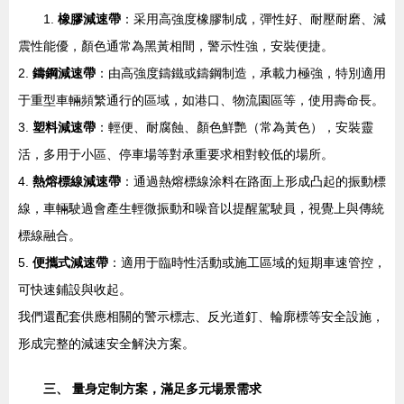
1.
橡膠減速帶
：采用高強度橡膠制成，彈性好、耐壓耐磨、減
震性能優，顏色通常為黑黃相間，警示性強，安裝便捷。
2.
鑄鋼減速帶
：由高強度鑄鐵或鑄鋼制造，承載力極強，特別適用
于重型車輛頻繁通行的區域，如港口、物流園區等，使用壽命長。
3.
塑料減速帶
：輕便、耐腐蝕、顏色鮮艷（常為黃色），安裝靈
活，多用于小區、停車場等對承重要求相對較低的場所。
4.
熱熔標線減速帶
：通過熱熔標線涂料在路面上形成凸起的振動標
線，車輛駛過會產生輕微振動和噪音以提醒駕駛員，視覺上與傳統
標線融合。
5.
便攜式減速帶
：適用于臨時性活動或施工區域的短期車速管控，
可快速鋪設與收起。
我們還配套供應相關的警示標志、反光道釘、輪廓標等安全設施，
形成完整的減速安全解決方案。
三、 量身定制方案，滿足多元場景需求