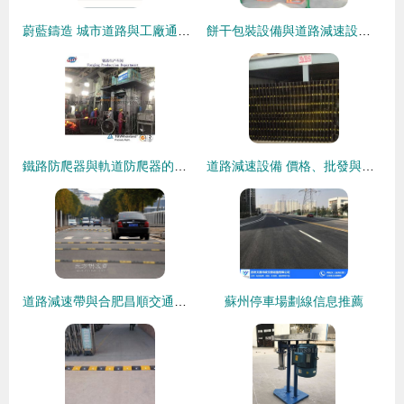
蔚藍鑄造 城市道路與工廠通道的“守護者”——球墨鑄鐵重型緩沖帶解析
餅干包裝設備與道路減速設備 選擇靠譜廠家的實用指南
鐵路防爬器與軌道防爬器的作用及生產廠家探析
道路減速設備 價格、批發與廠家選購指南
道路減速帶與合肥昌順交通設施 安全出行的守護者
蘇州停車場劃線信息推薦