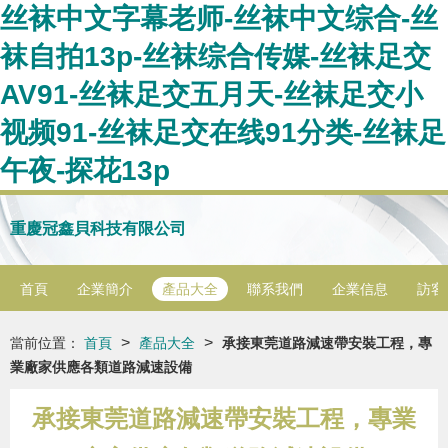
丝袜中文字幕老师-丝袜中文综合-丝
袜自拍13p-丝袜综合传媒-丝袜足交
AV91-丝袜足交五月天-丝袜足交小
视频91-丝袜足交在线91分类-丝袜足
午夜-探花13p
重慶冠鑫貝科技有限公司
首頁
企業簡介
產品大全
聯系我們
企業信息
訪客
>
>
當前位置：
首頁
產品大全
承接東莞道路減速帶安裝工程，專
業廠家供應各類道路減速設備
承接東莞道路減速帶安裝工程，專業