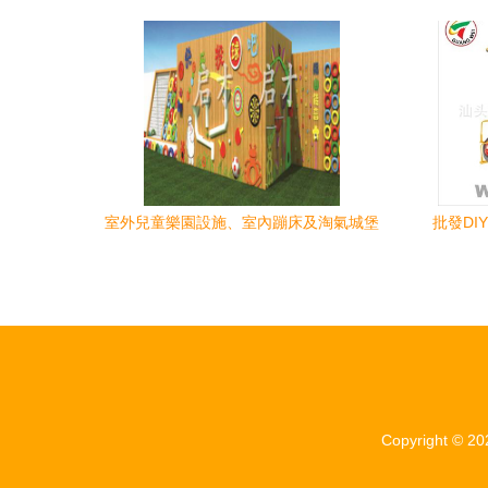
球玩具銷售新風向
擊檢
室外兒童樂園設施、室內蹦床及淘氣城堡
批發DI
價格指南與玩具銷售策略
Copyright © 2