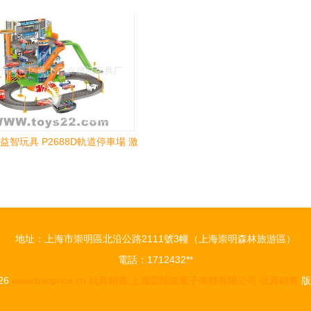
查，筑牢兒童玩具質量安全防線
新機遇
Y益智玩具 P2688D軌道停車場 激
發創造力與無限樂趣
地址：上海市崇明區北沿公路2111號3幢（上海崇明森林旅游區）
電話：1712432**
026
www.baoprice.cn
玩具銷售
上海雷瑞炫電子商務有限公司
玩具銷售
版