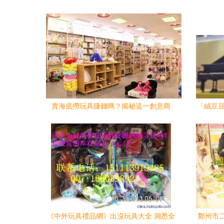
賣海底撈玩具賺錢嗎？揭秘這一創意商
「絨豆豆
機，輕松開啟盈利新篇章
《中外玩具禮品網》出沒玩具大全 洞悉全
鄭州市