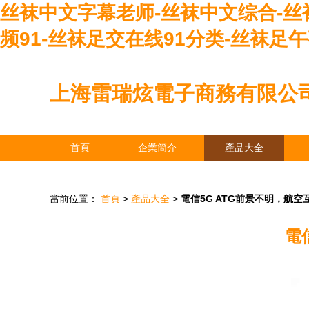
丝袜中文字幕老师-丝袜中文综合-丝袜
频91-丝袜足交在线91分类-丝袜足午
上海雷瑞炫電子商務有限公
首頁
企業簡介
產品大全
當前位置：
首頁
>
產品大全
>
電信5G ATG前景不明，航
電