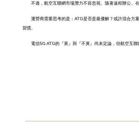
不過，航空互聯網市場潛力不容忽視。隨著遠程辦公、
運營商需要思考的是：ATG是否是最優解？或許混合方
習慣。
電信5G ATG的『黃』與『不黃』尚未定論，但航空