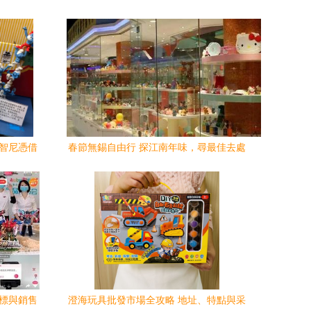
迪智尼憑借
春節無錫自由行 探江南年味，尋最佳去處
向標與銷售
澄海玩具批發市場全攻略 地址、特點與采