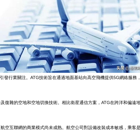
能受挫的消息引發行業關注。ATG技術旨在通過地面基站向高空飛機提供5G網
涉及復雜的空地和空地切換技術。相比衛星通信方案，ATG在跨洋和偏遠
航空互聯網的商業模式尚未成熟。航空公司對設備改裝成本敏感，乘客是否