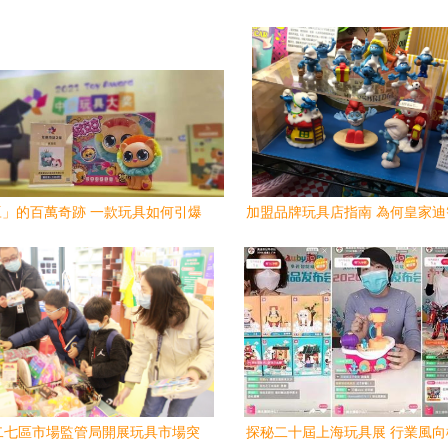
」的百萬奇跡 一款玩具如何引爆
加盟品牌玩具店指南 為何皇家
銷售熱潮
出眾品質脫穎而出
二七區市場監管局開展玩具市場突
探秘二十屆上海玩具展 行業風